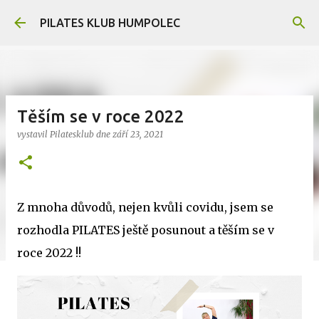
Přeskočit na hlavní obsah
PILATES KLUB HUMPOLEC
Těším se v roce 2022
vystavil
Pilatesklub
dne
září 23, 2021
Z mnoha důvodů, nejen kvůli covidu, jsem se
rozhodla PILATES ještě posunout a těším se v
roce 2022 !!