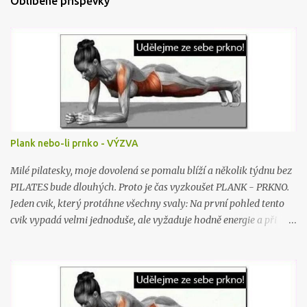
Oblíbené příspěvky
á
ř
e
Plank nebo-li prnko - VÝZVA
Milé pilatesky, moje dovolená se pomalu blíží a několik týdnu bez
PILATES bude dlouhých. Proto je čas vyzkoušet PLANK - PRKNO.
Jeden cvik, který protáhne všechny svaly: Na první pohled tento
cvik vypadá velmi jednoduše, ale vyžaduje hodně energie a při
jeho provádění se zapojují všechny svaly v těle. Stačí si jen lehnout
na břicho na zem a následně se zvednout na předloktí a na nohy. V
této „prkenné“ pozici musíte vydržet po dobu cca 4,5 minut.
Zpočátku to bude velmi obtížné a budete mít problém vydržet 2
minuty, ale cvičení dělá mistra, a tak se s postupem času určitě