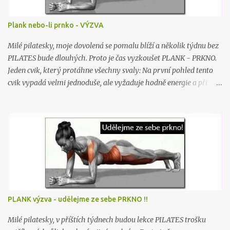
Plank nebo-li prnko - VÝZVA
Milé pilatesky, moje dovolená se pomalu blíží a několik týdnu bez
PILATES bude dlouhých. Proto je čas vyzkoušet PLANK - PRKNO.
Jeden cvik, který protáhne všechny svaly: Na první pohled tento
cvik vypadá velmi jednoduše, ale vyžaduje hodně energie a při
jeho provádění se zapojují všechny svaly v těle. Stačí si jen lehnout
na břicho na zem a následně se zvednout na předloktí a na nohy. V
této „prkenné“ pozici musíte vydržet po dobu cca 4,5 minut.
Zpočátku to bude velmi obtížné a budete mít problém vydržet 2
minuty, ale cvičení dělá mistra, a tak se s postupem času určitě
zlepšíte. Tento cvik vám pomůže zmírnit projevy celulitidy, srovná
vám záda, posílí ruce a nohy a posílí břišní svaly, takže vaše břicho
bude zase pěkně ploché. Jak provést cvik Prkno? Při provádění
cviku prkno se nedělá žádný aktivní pohyb. Jednoduše tělo
PLANK výzva - udělejme ze sebe PRKNO !!
nastavíte do jedné polohy a v ní se snažíte udržet co možná
nejdéle, ideálně alespoň po dobu 3-4 minut. Je důležité, aby při
Milé pilatesky, v příštích týdnech budou lekce PILATES trošku