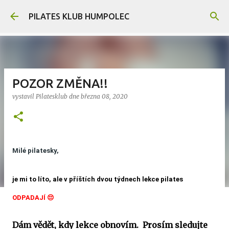
Přeskočit na hlavní obsah
PILATES KLUB HUMPOLEC
POZOR ZMĚNA!!
vystavil
Pilatesklub
dne
března 08, 2020
Milé pilatesky,
je mi to líto, ale v příštích dvou týdnech lekce pilates
ODPADAJÍ
😔
Dám vědět, kdy lekce obnovím. Prosím sledujte