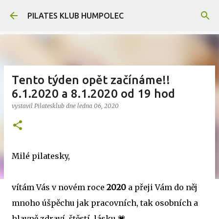
Přeskočit na hlavní obsah
PILATES KLUB HUMPOLEC
Tento týden opět začínáme!!
6.1.2020 a 8.1.2020 od 19 hod
vystavil
Pilatesklub
dne
ledna 06, 2020
Milé pilatesky,
vítám Vás v novém roce
2020
a přeji Vám do něj
mnoho úšpěchu jak pracovních, tak osobních a
hlavně zdraví, štěstí, lásku 💗