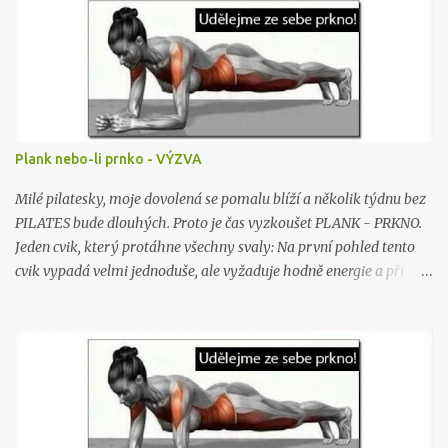
e
Plank nebo-li prnko - VÝZVA
Milé pilatesky, moje dovolená se pomalu blíží a několik týdnu bez
PILATES bude dlouhých. Proto je čas vyzkoušet PLANK - PRKNO.
Jeden cvik, který protáhne všechny svaly: Na první pohled tento
cvik vypadá velmi jednoduše, ale vyžaduje hodně energie a při
jeho provádění se zapojují všechny svaly v těle. Stačí si jen lehnout
na břicho na zem a následně se zvednout na předloktí a na nohy. V
této „prkenné“ pozici musíte vydržet po dobu cca 4,5 minut.
Zpočátku to bude velmi obtížné a budete mít problém vydržet 2
minuty, ale cvičení dělá mistra, a tak se s postupem času určitě
zlepšíte. Tento cvik vám pomůže zmírnit projevy celulitidy, srovná
vám záda, posílí ruce a nohy a posílí břišní svaly, takže vaše břicho