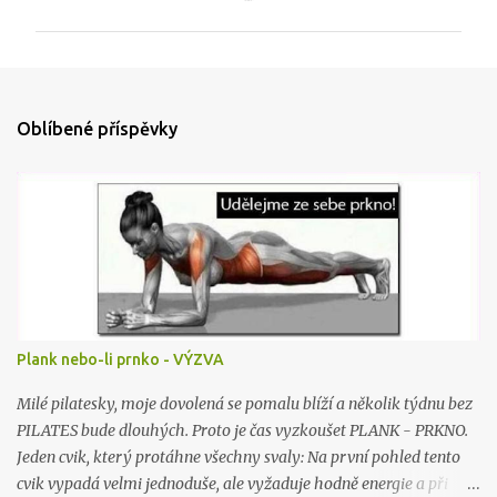
m
e
n
t
Oblíbené příspěvky
á
ř
e
Plank nebo-li prnko - VÝZVA
Milé pilatesky, moje dovolená se pomalu blíží a několik týdnu bez
PILATES bude dlouhých. Proto je čas vyzkoušet PLANK - PRKNO.
Jeden cvik, který protáhne všechny svaly: Na první pohled tento
cvik vypadá velmi jednoduše, ale vyžaduje hodně energie a při