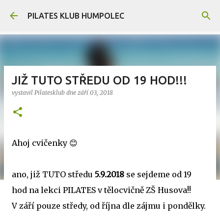
Přeskočit na hlavní obsah
PILATES KLUB HUMPOLEC
JIŽ TUTO STŘEDU OD 19 HOD!!!
vystavil
Pilatesklub
dne
září 03, 2018
Ahoj cvičenky 😊
ano, již TUTO středu
5.9.2018
se sejdeme od 19
hod na lekci PILATES v tělocvičně ZŠ Husova!!
V září pouze středy, od října dle zájmu i pondělky.