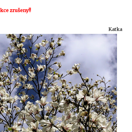
ekce zrušeny!!
tka