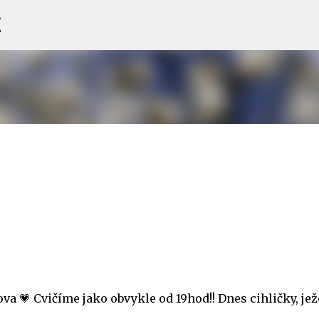
C
Přeskočit na hlavní obsah
va 💗 Cvičíme jako obvykle od 19hod!! Dnes cihličky, jež