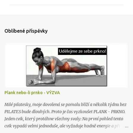
m
e
n
t
Oblíbené příspěvky
á
ř
e
Plank nebo-li prnko - VÝZVA
Milé pilatesky, moje dovolená se pomalu blíží a několik týdnu bez
PILATES bude dlouhých. Proto je čas vyzkoušet PLANK - PRKNO.
Jeden cvik, který protáhne všechny svaly: Na první pohled tento
cvik vypadá velmi jednoduše, ale vyžaduje hodně energie a při
jeho provádění se zapojují všechny svaly v těle. Stačí si jen lehnout