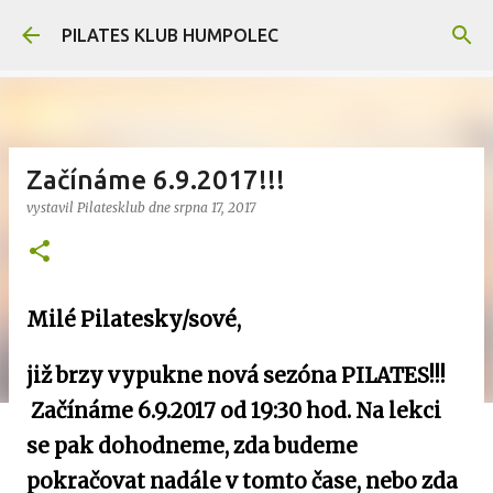
Přeskočit na hlavní obsah
PILATES KLUB HUMPOLEC
Začínáme 6.9.2017!!!
vystavil
Pilatesklub
dne
srpna 17, 2017
Milé Pilatesky/sové,
již brzy vypukne nová sezóna PILATES!!!
Začínáme 6.9.2017 od 19:30 hod. Na lekci
se pak dohodneme, zda budeme
pokračovat nadále v tomto čase, nebo zda