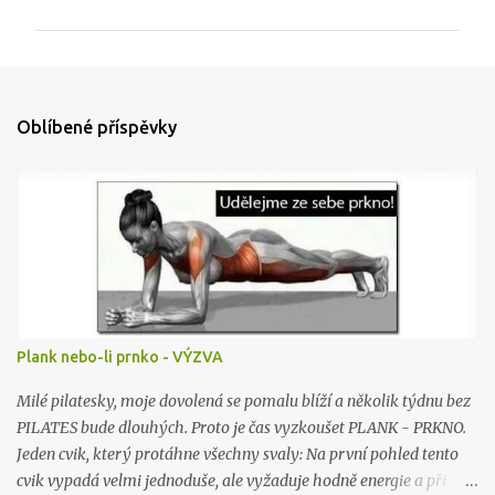
m
e
n
t
Oblíbené příspěvky
á
ř
e
Plank nebo-li prnko - VÝZVA
Milé pilatesky, moje dovolená se pomalu blíží a několik týdnu bez
PILATES bude dlouhých. Proto je čas vyzkoušet PLANK - PRKNO.
Jeden cvik, který protáhne všechny svaly: Na první pohled tento
cvik vypadá velmi jednoduše, ale vyžaduje hodně energie a při