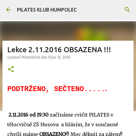
Přeskočit na hlavní obsah
PILATES KLUB HUMPOLEC
Lekce 2.11.2016 OBSAZENA !!!
vystavil
Pilatesklub
dne
října 31, 2016
.
PODTRŽENO, SEČTENO.....
2.11.2016 od 19:30
začínáme cvičit PILATES v
tělocvičně ZŠ Husova a hlásím, že v současné
chvíli máme
OBSAZENO
!!! Moc děkuji za zájem!!